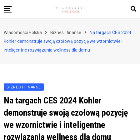
Skip
to
content
Biznes i finanse
Wiadomości Polska
Biznes i finanse
Na targach CES 2024
Zdrowie i styl życia
Kohler demonstruje swoją czołową pozycję we wzornictwie i
Polityka i społeczeństwo
inteligentne rozwiązania wellness dla domu
Nauka i technologie
Ludzie i kultura
BIZNES I FINANSE
Na targach CES 2024 Kohler
demonstruje swoją czołową pozycję
we wzornictwie i inteligentne
rozwiązania wellness dla domu