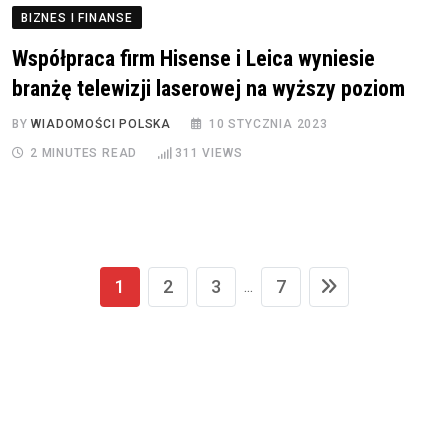
BIZNES I FINANSE
Współpraca firm Hisense i Leica wyniesie
branżę telewizji laserowej na wyższy poziom
BY
WIADOMOŚCI POLSKA
10 STYCZNIA 2023
2 MINUTES READ
311
VIEWS
1
2
3
7
...