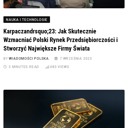
NAUKA I TECHNOLOGIE
Karpaczandrsquo;23: Jak Skutecznie
Wzmacniać Polski Rynek Przedsiębiorczości i
Stworzyć Największe Firmy Świata
BY
WIADOMOŚCI POLSKA
7 WRZEŚNIA 2023
3 MINUTES READ
480
VIEWS