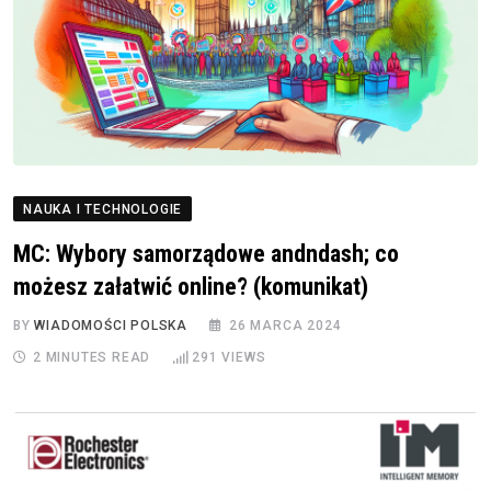
NAUKA I TECHNOLOGIE
MC: Wybory samorządowe andndash; co
możesz załatwić online? (komunikat)
BY
WIADOMOŚCI POLSKA
26 MARCA 2024
2 MINUTES READ
291
VIEWS