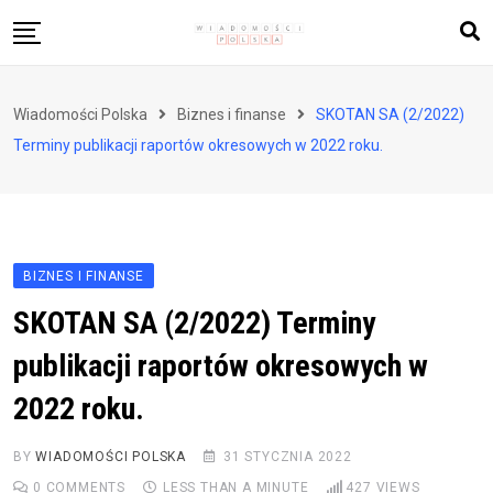
Skip
to
content
Biznes i finanse
Wiadomości Polska
Biznes i finanse
SKOTAN SA (2/2022)
Zdrowie i styl życia
Terminy publikacji raportów okresowych w 2022 roku.
Polityka i społeczeństwo
Nauka i technologie
Ludzie i kultura
BIZNES I FINANSE
SKOTAN SA (2/2022) Terminy
publikacji raportów okresowych w
2022 roku.
BY
WIADOMOŚCI POLSKA
31 STYCZNIA 2022
0
COMMENTS
LESS THAN A MINUTE
427
VIEWS