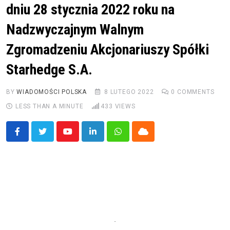
dniu 28 stycznia 2022 roku na
Nadzwyczajnym Walnym
Zgromadzeniu Akcjonariuszy Spółki
Starhedge S.A.
BY
WIADOMOŚCI POLSKA
8 LUTEGO 2022
0
COMMENTS
LESS THAN A MINUTE
433
VIEWS
Youtube
LinkedIn
Whatsapp
Cloud