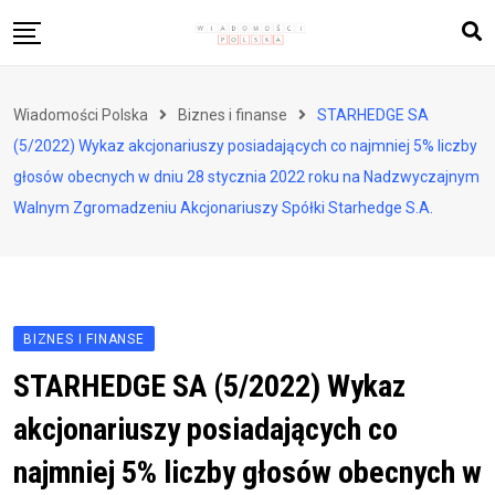
Skip
to
content
Biznes i finanse
Wiadomości Polska
Biznes i finanse
STARHEDGE SA
Zdrowie i styl życia
(5/2022) Wykaz akcjonariuszy posiadających co najmniej 5% liczby
Polityka i społeczeństwo
głosów obecnych w dniu 28 stycznia 2022 roku na Nadzwyczajnym
Walnym Zgromadzeniu Akcjonariuszy Spółki Starhedge S.A.
Nauka i technologie
Ludzie i kultura
BIZNES I FINANSE
STARHEDGE SA (5/2022) Wykaz
akcjonariuszy posiadających co
najmniej 5% liczby głosów obecnych w