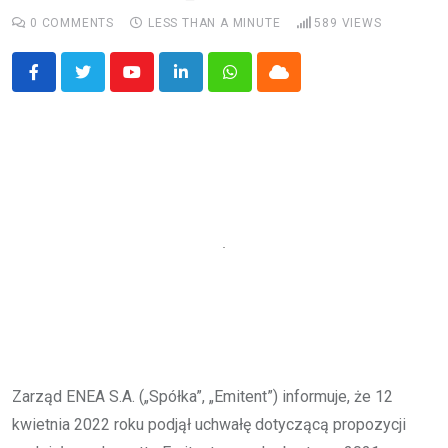
0
COMMENTS
LESS THAN A MINUTE
589
VIEWS
Youtube
LinkedIn
Whatsapp
Cloud
Zarząd ENEA S.A. („Spółka”, „Emitent”) informuje, że 12
kwietnia 2022 roku podjął uchwałę dotyczącą propozycji