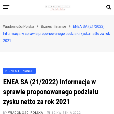
Skip
to
content
Biznes i finanse
Wiadomości Polska
Biznes i finanse
ENEA SA (21/2022)
Zdrowie i styl życia
Informacja w sprawie proponowanego podziału zysku netto za rok
Polityka i społeczeństwo
2021
Nauka i technologie
Ludzie i kultura
BIZNES I FINANSE
ENEA SA (21/2022) Informacja w
sprawie proponowanego podziału
zysku netto za rok 2021
BY
WIADOMOŚCI POLSKA
12 KWIETNIA 2022