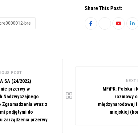
Share This Post:
bre0000012-bre
Youtube
Li
IOUS POST
 SA (24/2022)
NEXT
nie przerwy w
MFiPR: Polska i 
h Nadzwyczajnego
rozmowy o 
 Zgromadzenia wraz z
międzynarodowej i 
mi podjętymi do
miejskiej (ko
 zarządzenia przerwy