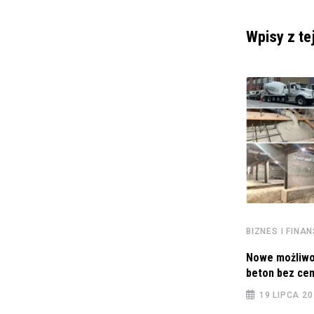
Wpisy z te
BIZNES I FINA
Nowe możliwo
beton bez cem
BIZNES I FINANSE
19 LIPCA 2
TAURON PE SA (46/2022) Spełnienie się