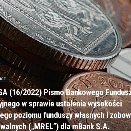
NSE
A (16/2022) Pismo Bankowego Fundus
jnego w sprawie ustalenia wysokości
ego poziomu funduszy własnych i zobow
owalnych („MREL”) dla mBank S.A.