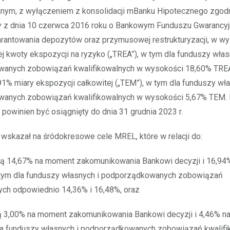
nym, z wyłączeniem z konsolidacji mBanku Hipotecznego zgodni
wy z dnia 10 czerwca 2016 roku o Bankowym Funduszu Gwarancy
rantowania depozytów oraz przymusowej restrukturyzacji, w w
j kwoty ekspozycji na ryzyko („TREA”), w tym dla funduszy włas
anych zobowiązań kwalifikowalnych w wysokości 18,60% TRE
1% miary ekspozycji całkowitej („TEM”), w tym dla funduszy wła
anych zobowiązań kwalifikowalnych w wysokości 5,67% TEM.
winien być osiągnięty do dnia 31 grudnia 2023 r.
wskazał na śródokresowe cele MREL, które w relacji do:
 14,67% na moment zakomunikowania Bankowi decyzji i 16,94%
 tym dla funduszy własnych i podporządkowanych zobowiązań
ych odpowiednio 14,36% i 16,48%, oraz
3,00% na moment zakomunikowania Bankowi decyzji i 4,46% na
dla funduszy własnych i podporządkowanych zobowiązań kwalifi