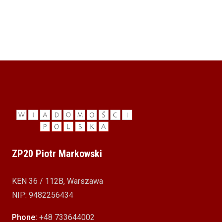
warunków zawieszających
14 GRUDNIA 2022
ZP20 Piotr Markowski
KEN 36 / 112B, Warszawa
NIP: 9482256434
Phone:
+48 733644002