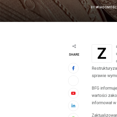
BY
WIADOMOŚC
Zarząd mBanku S.A. („Bank”) informuje, że w dniu 5 maja 2022 r. otrzymał pismo
SHARE
Restrukturyza
sprawie wymo
BFG informuj
wartości zako
Youtube
informował w 
LinkedIn
Zaktualizowa