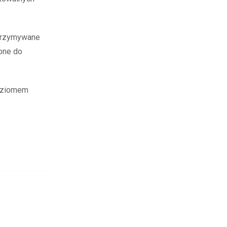
utrzymywane
one do
poziomem