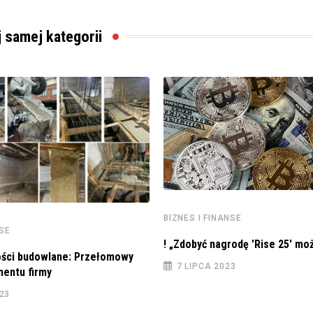
j samej kategorii
BIZNES I FINANSE
NSE
! „Zdobyć nagrodę 'Rise 25′ moż
ści budowlane: Przełomowy
7 LIPCA 2023
entu firmy
023