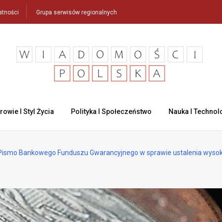
atności
Grupa serwisów regionalnych
rowie I Styl Życia
Polityka I Społeczeństwo
Nauka I Technol
ismo Bankowego Funduszu Gwarancyjnego w sprawie ustalenia wysok