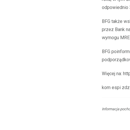
odpowiednio 3
BFG także wsk
przez Bank n
wymogu MREL
BFG poinform
podporządkow
Więcej na: htt
kom espi zdz
Informacja pocho