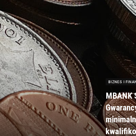
BIZNES I FINA
MBANK S
Gwarancy
minimaln
kwalifik