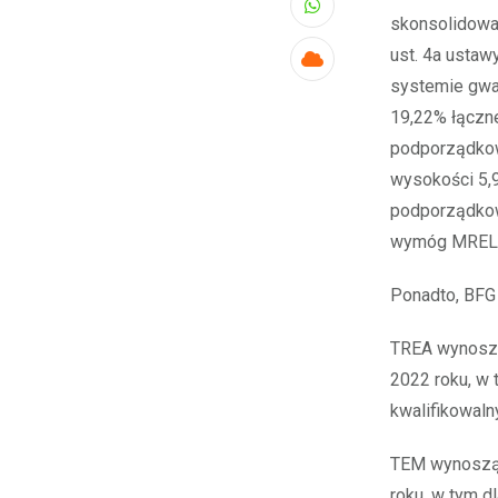
Whatsapp
skonsolidowa
ust. 4a usta
Cloud
systemie gwa
19,22% łączne
podporządkow
wysokości 5,9
podporządkow
wymóg MREL po
Ponadto, BFG 
TREA wynoszą
2022 roku, w
kwalifikowaln
TEM wynoszą 
roku, w tym 