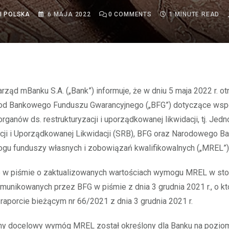
I POLSKA
6 MAJA 2022
0
COMMENTS
1 MINUTE READ
od Bankowego Funduszu Gwarancyjnego („BFG”) dotyczące wspó
organów ds. restrukturyzacji i uporządkowanej likwidacji, tj. Jedno
cji i Uporządkowanej Likwidacji (SRB), BFG oraz Narodowego B
gu funduszy własnych i zobowiązań kwalifikowalnych („MREL”)
e w piśmie o zaktualizowanych wartościach wymogu MREL w st
munikowanych przez BFG w piśmie z dnia 3 grudnia 2021 r., o k
raporcie bieżącym nr 66/2021 z dnia 3 grudnia 2021 r.
ny docelowy wymóg MREL został określony dla Banku na pozio