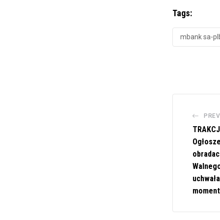
Tags:
mbank sa-pl
PREV
TRAKCJA
Ogłosze
obradac
Walnego
uchwała
momentu