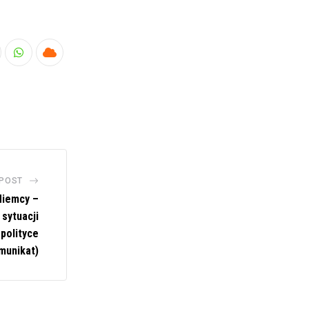
nkedIn
Whatsapp
Cloud
 POST
Niemcy –
sytuacji
polityce
munikat)