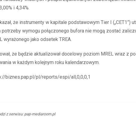
,00% i 4,34%.
azał, że instrumenty w kapitale podstawowym Tier I („CET1”) 
a potrzeby wymogu połączonego bufora nie mogą zostać zalicz
 wyrażonego jako odsetek TREA.
ował, że będzie aktualizował docelowy poziom MREL wraz z 
ania w każdym kolejnym roku kalendarzowym.
p://biznes.pap.pl/pl/reports/espi/all,0,0,0,1
dzi z serwisu: pap-mediaroom.pl