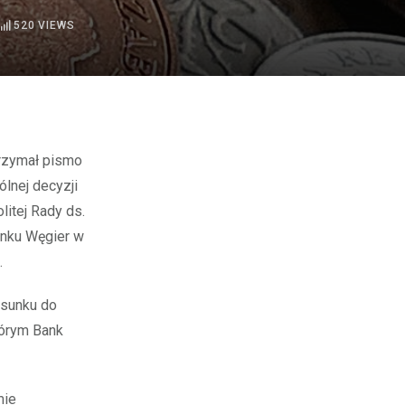
520
VIEWS
lnej decyzji
litej Rady ds.
anku Węgier w
.
osunku do
tórym Bank
mie