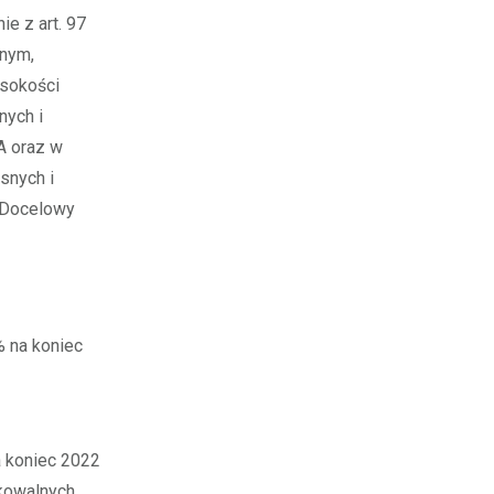
e z art. 97
jnym,
ysokości
nych i
A oraz w
snych i
 Docelowy
 na koniec
 koniec 2022
kowalnych