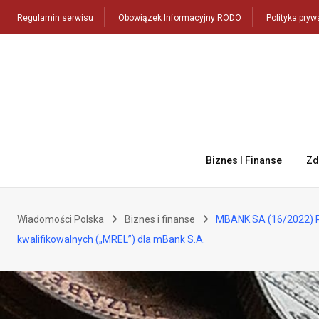
Skip
Regulamin serwisu
Obowiązek Informacyjny RODO
Polityka pryw
to
content
Biznes I Finanse
Zd
Wiadomości Polska
Biznes i finanse
MBANK SA (16/2022) P
kwalifikowalnych („MREL”) dla mBank S.A.