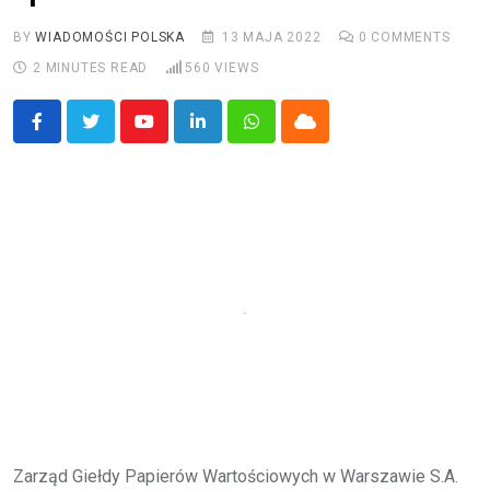
BY
WIADOMOŚCI POLSKA
13 MAJA 2022
0
COMMENTS
2 MINUTES READ
560
VIEWS
Youtube
LinkedIn
Whatsapp
Cloud
Zarząd Giełdy Papierów Wartościowych w Warszawie S.A.