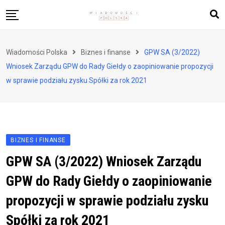
Skip
to
content
Biznes i finanse
Wiadomości Polska
Biznes i finanse
GPW SA (3/2022)
Zdrowie i styl życia
Wniosek Zarządu GPW do Rady Giełdy o zaopiniowanie propozycji
Polityka i społeczeństwo
w sprawie podziału zysku Spółki za rok 2021
Nauka i technologie
Ludzie i kultura
BIZNES I FINANSE
GPW SA (3/2022) Wniosek Zarządu
GPW do Rady Giełdy o zaopiniowanie
propozycji w sprawie podziału zysku
Spółki za rok 2021