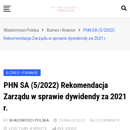
Skip
to
content
Biznes i finanse
Wiadomości Polska
Biznes i finanse
PHN SA (5/2022)
Zdrowie i styl życia
Rekomendacja Zarządu w sprawie dywidendy za 2021 r.
Polityka i społeczeństwo
Nauka i technologie
Ludzie i kultura
BIZNES I FINANSE
PHN SA (5/2022) Rekomendacja
Zarządu w sprawie dywidendy za 2021
r.
BY
WIADOMOŚCI POLSKA
24 MAJA 2022
0
COMMENTS
LESS THAN A MINUTE
450
VIEWS