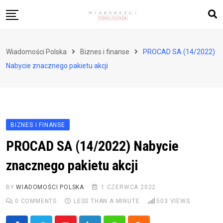
Skip
to
content
Biznes i finanse
Wiadomości Polska
Biznes i finanse
PROCAD SA (14/2022)
Zdrowie i styl życia
Nabycie znacznego pakietu akcji
Polityka i społeczeństwo
Nauka i technologie
Ludzie i kultura
BIZNES I FINANSE
PROCAD SA (14/2022) Nabycie
znacznego pakietu akcji
BY
WIADOMOŚCI POLSKA
1 CZERWCA 2022
0
COMMENTS
LESS THAN A MINUTE
503
VIEWS