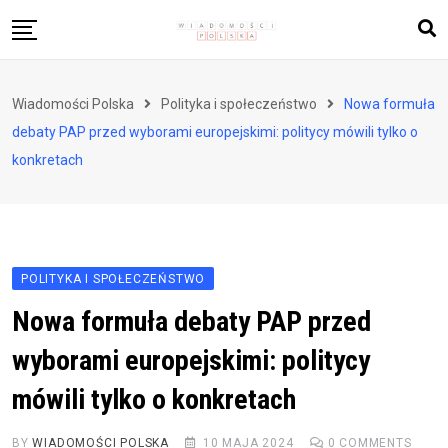
Skip
to
content
Biznes i finanse
Wiadomości Polska
Polityka i społeczeństwo
Nowa formuła
Zdrowie i styl życia
debaty PAP przed wyborami europejskimi: politycy mówili tylko o
Polityka i społeczeństwo
konkretach
Nauka i technologie
Ludzie i kultura
POLITYKA I SPOŁECZEŃSTWO
Nowa formuła debaty PAP przed
wyborami europejskimi: politycy
mówili tylko o konkretach
BY
WIADOMOŚCI POLSKA
10 MAJA 2024
0
COMMENTS