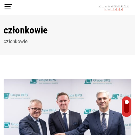
Skip
to
content
członkowie
członkowie