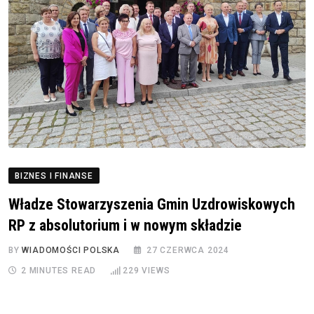
BIZNES I FINANSE
Władze Stowarzyszenia Gmin Uzdrowiskowych
RP z absolutorium i w nowym składzie
BY
WIADOMOŚCI POLSKA
27 CZERWCA 2024
2 MINUTES READ
229
VIEWS