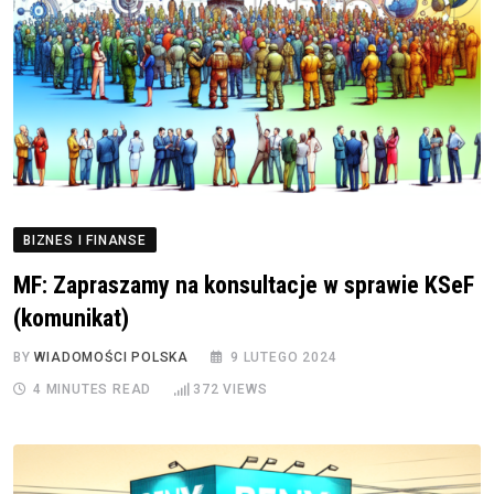
BIZNES I FINANSE
MF: Zapraszamy na konsultacje w sprawie KSeF
(komunikat)
BY
WIADOMOŚCI POLSKA
9 LUTEGO 2024
4 MINUTES READ
372
VIEWS