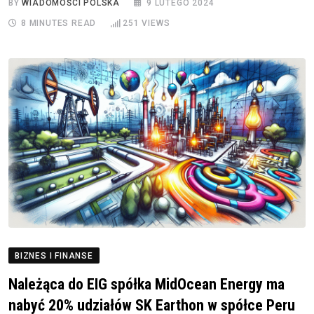
BY
WIADOMOŚCI POLSKA
9 LUTEGO 2024
8 MINUTES READ
251
VIEWS
BIZNES I FINANSE
Należąca do EIG spółka MidOcean Energy ma
nabyć 20% udziałów SK Earthon w spółce Peru