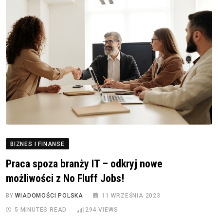
BIZNES I FINANSE
Praca spoza branży IT – odkryj nowe
możliwości z No Fluff Jobs!
BY
WIADOMOŚCI POLSKA
11 WRZEŚNIA 2023
5 MINUTES READ
294
VIEWS