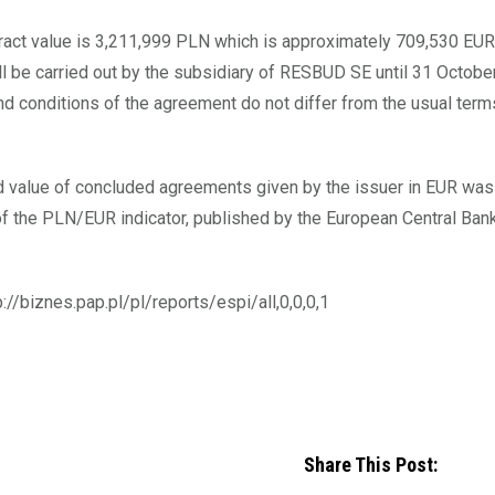
tract value is 3,211,999 PLN which is approximately 709,530 EU
l be carried out by the subsidiary of RESBUD SE until 31 Octobe
nd conditions of the agreement do not differ from the usual terms
 value of concluded agreements given by the issuer in EUR wa
of the PLN/EUR indicator, published by the European Central Ban
p://biznes.pap.pl/pl/reports/espi/all,0,0,0,1
Share This Post: