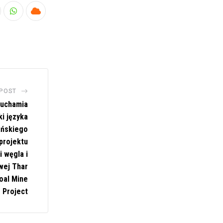
nkedIn
Whatsapp
Cloud
 POST
ruchamia
i języka
ańskiego
projektu
 węgla i
wej Thar
oal Mine
 Project