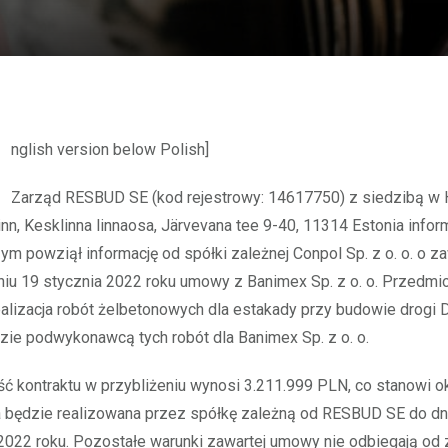
[English version below Polish]
Zarząd RESBUD SE (kod rejestrowy: 14617750) z siedzibą w 
inn, Kesklinna linnaosa, Järvevana tee 9-40, 11314 Estonia infor
zym powziął informację od spółki zależnej Conpol Sp. z o. o. o z
niu 19 stycznia 2022 roku umowy z Banimex Sp. z o. o. Przedmi
alizacja robót żelbetonowych dla estakady przy budowie drogi 
ędzie podwykonawcą tych robót dla Banimex Sp. z o. o.
ć kontraktu w przybliżeniu wynosi 3.211.999 PLN, co stanowi o
będzie realizowana przez spółkę zależną od RESBUD SE do dn
2022 roku. Pozostałe warunki zawartej umowy nie odbiegają od