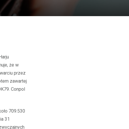
Harju
muje, że w
awarciu przez
otem zawartej
DK79. Conpol
koło 709.530
ia 31
 zwyczajnych