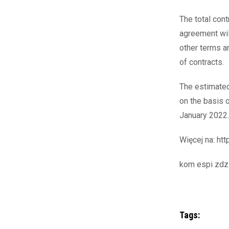
The total con
agreement wil
other terms a
of contracts.
The estimated
on the basis 
January 2022.
Więcej na: htt
kom espi zdz
Tags: