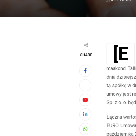
437
VIEWS
SHARE
maakond, Tall
dniu dzisiejs
tą spółkę w d
umowy jest re
Sp. z o. o. b
Youtube
Łączna wartoś
LinkedIn
EURO. Umowa 
Whatsapp
października 