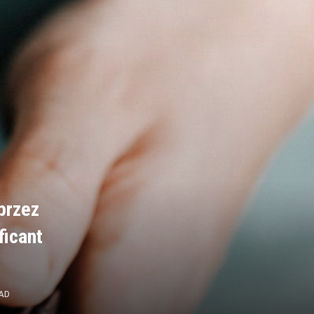
przez
ficant
EAD