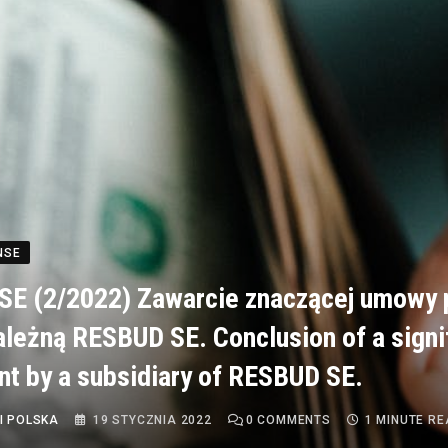
NSE
E (2/2022) Zawarcie znaczącej umowy 
ależną RESBUD SE. Conclusion of a signi
t by a subsidiary of RESBUD SE.
I POLSKA
19 STYCZNIA 2022
0
COMMENTS
1 MINUTE R