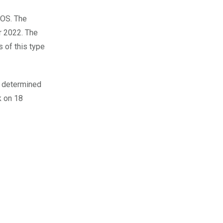
ROS. The
r 2022. The
 of this type
s determined
k on 18