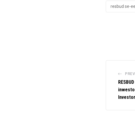
resbud se-e
PREV
RESBUD 
inwesto
Investor