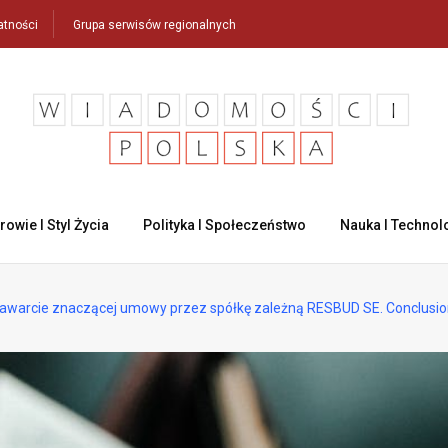
atności
Grupa serwisów regionalnych
rowie I Styl Życia
Polityka I Społeczeństwo
Nauka I Technol
warcie znaczącej umowy przez spółkę zależną RESBUD SE. Conclusion o