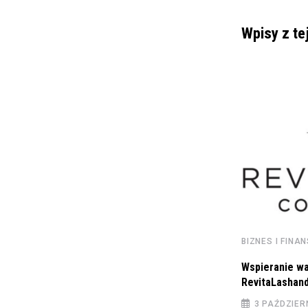
Wpisy z te
BIZNES I FINANSE
Rekordowe zwroty podatku w 2022 roku – 20
BIZNES I FINA
14 CZERWCA 2023
Wspieranie wal
RevitaLashan
3 PAŹDZIER