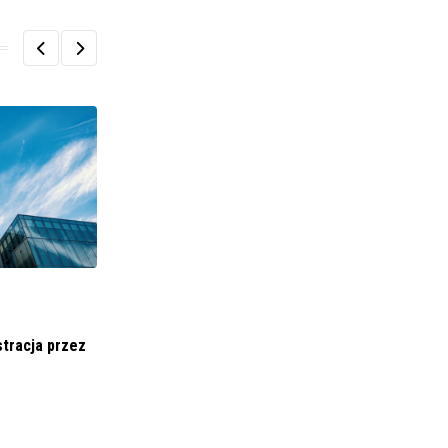
BIZNES I FINANSE
tracja przez
Risen Energy publikuje Białą Księgę
`Opracowanie i przemysłowe
16 STYCZNIA 2024