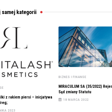
j samej kategorii
BIZNES I FINANSE
MIRACULUM SA (35/2022) Rejes
NSE
Sąd zmiany Statutu
ki z rakiem piersi – inicjatywa
18 MARCA 2022
dreg;
NIKA 2023