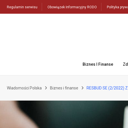
Skip
Regulamin serwisu
Obowiązek Informacyjny RODO
Polityka pryw
to
content
Biznes I Finanse
Zd
Wiadomości Polska
Biznes i finanse
RESBUD SE (2/2022) Za