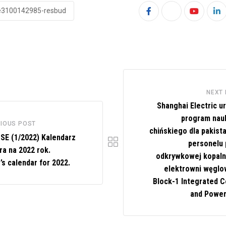
e3100142985-resbud
Youtube
Li
NEXT
Shanghai Electric u
program nauk
IOUS POST
chińskiego dla pakist
SE (1/2022) Kalendarz
personelu 
ra na 2022 rok.
odkrywkowej kopalni
’s calendar for 2022.
elektrowni węglo
Block-1 Integrated C
and Power