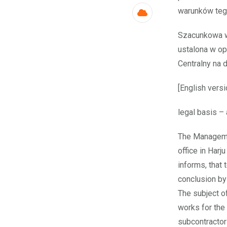
warunków teg
Cloud
Szacunkowa w
ustalona w o
Centralny na 
[English versi
legal basis –
The Managemen
office in Harj
informs, that 
conclusion by
The subject o
works for the 
subcontractor