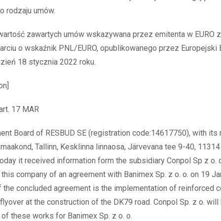
o rodzaju umów.
artość zawartych umów wskazywana przez emitenta w EURO z
parciu o wskaźnik PNL/EURO, opublikowanego przez Europejski 
dzień 18 stycznia 2022 roku.
on]
 art. 17 MAR
t Board of RESBUD SE (registration code:14617750), with its 
u maakond, Tallinn, Kesklinna linnaosa, Järvevana tee 9-40, 11314
today it received information form the subsidiary Conpol Sp z o. 
 this company of an agreement with Banimex Sp. z o. o. on 19 Ja
f the concluded agreement is the implementation of reinforced 
flyover at the construction of the DK79 road. Conpol Sp. z o. will
 of these works for Banimex Sp. z o. o.