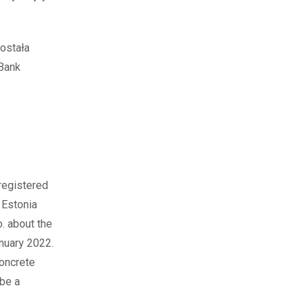
ostała
Bank
registered
 Estonia
o. about the
nuary 2022.
concrete
 be a