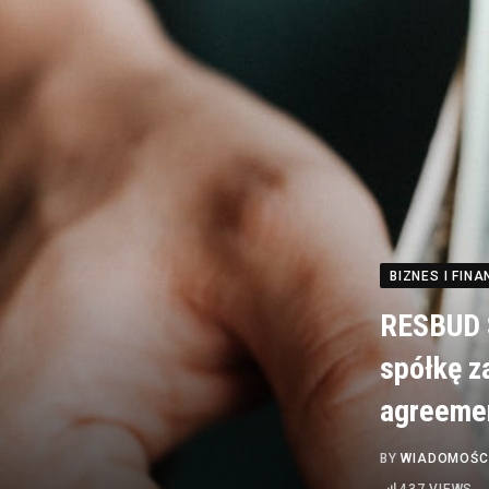
BIZNES I FINA
RESBUD S
spółkę z
agreemen
BY
WIADOMOŚC