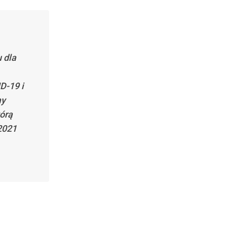
 dla
D-19 i
my
tórą
 2021