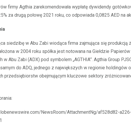
rów firmy Agthia zarekomendowała wypłatę dywidendy gotówko
25% za drugą połowę 2021 roku, co odpowiada 0,0825 AED na ak
hia
ąca siedzibę w Abu Zabi wiodąca firma zajmująca się produkcją 
ałożona w 2004 roku spółka jest notowana na Giełdzie Papierów
h w Abu Zabi (ADX) pod symbolem „AGTHIA”. Agthia Group PJSC
m samym do ADQ, jednego z największych w regionie holdingów 
ych przedsiębiorstw obejmującym kluczowe sektory zróżnicowan
brania:
.globenewswire.com/NewsRoom/AttachmentNg/af528d82-a226-
1