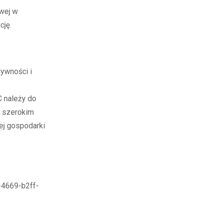
wej w
cję.
żywności i
 należy do
o szerokim
ej gospodarki
4669-b2ff-