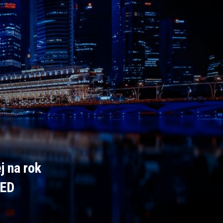
j na rok
AED