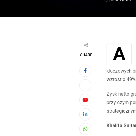
388
VIEWS
ABU ZABI, Zjednoczone Emiraty Arabskie, March 09, 2022 (GLOBE NEWSWIRE)
SHARE
kluczowych pr
wzrost o 49% 
Zysk netto g
przy czym po
Youtube
strategicznym
LinkedIn
Khalifa Sult
Whatsapp