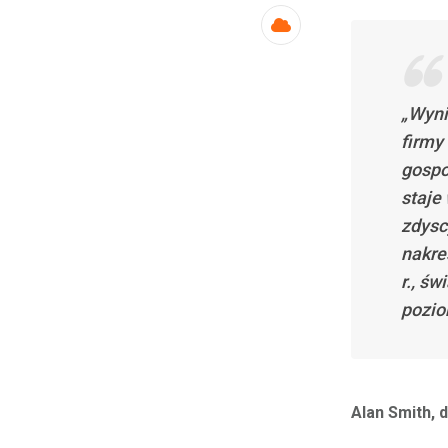
Cloud
„Wyni
firmy 
gospo
staje
zdysc
nakre
r., ś
pozio
Alan Smith, 