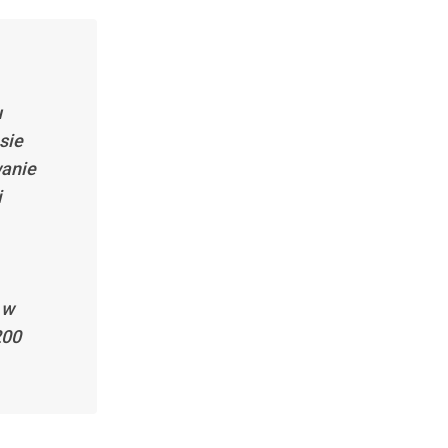
u
sie
wanie
i
 w
200