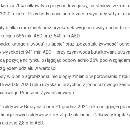
ało za 70% całkowitych przychodów grupy, co stanowi wzrost 
 2020 rokiem. Przychody pionu agrobiznesu wyniosły w tym roku
y białka i mrożonek oraz przekąsek wygenerowały dochód ze 
kolejno 656 mln AED oraz 540 mln AED.
adku kategorii „woda” i „napoje” oraz „pozostała żywność” odn
w wysokości 941 mln AED – przy czym woda butelkowana utrzy
cą pozycję na rynku, osiągając odpowiednio 26% pod względem
ględem udziału w wartości.
dy w pionie agrobiznesu nie uległy zmianie w porównaniu z rok
 I kwartale 2020 roku uzyskano przychód z jednorazowego zam
iatowego Programu Żywnościowego.
ć aktywów Grupy na dzień 31 grudnia 2021 roku osiągnęła pozi
idacji nowych aktywów z resztą działalności. Całkowity kapitał
 okresie 2,8 mld AED.