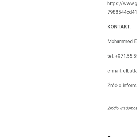
https://www
7988544cd4
KONTAKT:
Mohammed El
tel. +971.55.
e-mail: elba
Źródło inform
Źródło wiadomoś