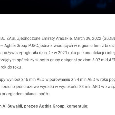
— Aghtia Group PJSC, jedna z wiodących w regionie firm z branż
spożywczej, ogłosiła dziś, że w 2021 roku po konsolidacji i integ
zejętych spółek zysk netto grupy osiągnął poziom 3,07 mld AE
rok do roku.
rupy wyniósł 216 mln AED w porównaniu z 34 mln AED w roku po
niesiono jednorazowe wydatki w wysokości 83 mln AED w zwią
 przeglądem bilansu spółki.
an Al Suwaidi, prezes Agthia Group, komentuje
: