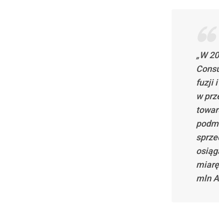
„W 20
Consu
fuzji
w prz
towar
podmi
sprze
osiąg
miarę
mln A