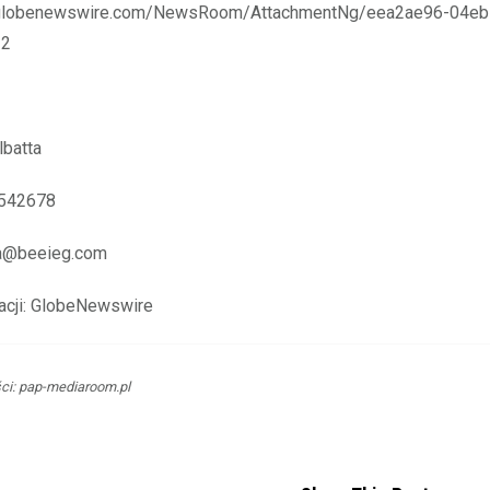
.globenewswire.com/NewsRoom/AttachmentNg/eea2ae96-04eb
12
batta
5542678
tta@beeieg.com
acji: GlobeNewswire
ci: pap-mediaroom.pl