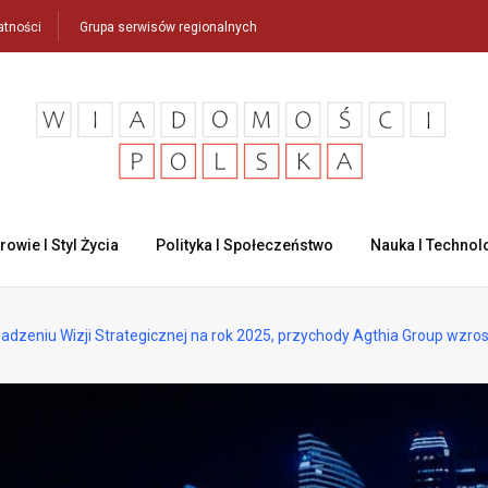
atności
Grupa serwisów regionalnych
rowie I Styl Życia
Polityka I Społeczeństwo
Nauka I Technol
dzeniu Wizji Strategicznej na rok 2025, przychody Agthia Group wzro