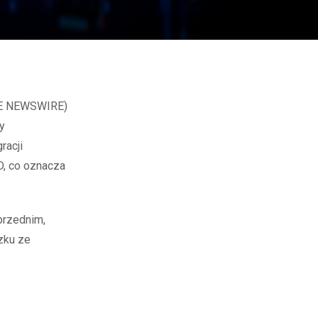
y
racji
D, co oznacza
przednim,
zku ze