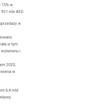
o 15% w
 931 mln AED.
sprzedaży w
otowano
mała w tym
 wolumenu i
iem 2020,
ówienia w
om 6,4 mld
 własny