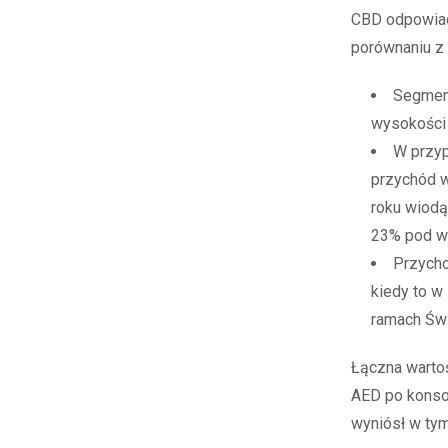
CBD odpowiad
porównaniu z
Segment
wysokości 
W przyp
przychód 
roku wiodą
23% pod wz
Przycho
kiedy to w
ramach Św
Łączna wartoś
AED po konsol
wyniósł w tym