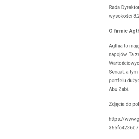
Rada Dyrekto
wysokości 8,
O firmie Agt
Agthia to maj
napojów. Ta z
Wartościowyc
Senaat, a ty
portfelu duż
Abu Zabi.
Zdjęcia do po
https://www
365fc4236b7