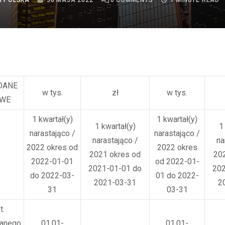
I POLSKA
30 MAJA 2022
0
COMMENTS
1 MINUTE READ
DANE
w tys.
zł
w tys.
OWE
1 kwartał(y)
1 kwartał(y)
1 kwartał(y)
1
narastająco /
narastająco /
narastająco /
na
2022 okres od
2022 okres
2021 okres od
20
2022-01-01
od 2022-01-
2021-01-01 do
202
do 2022-03-
01 do 2022-
2021-03-31
2
31
03-31
t.
wanego
01.01-
01.01-