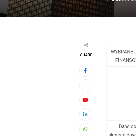
BY
WIADOMOŚC
WYBRANE 
SHARE
FINANS
Youtube
LinkedIn
Dane do
Whatsapp
skonsolido