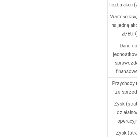
liczba akcji (
Wartość ksi
na jedną akc
zł/EUR
Dane do
jednostko
sprawozda
finansow
Przychody 
ze sprzed
Zysk (strat
działalno
operacyj
Zysk (stra