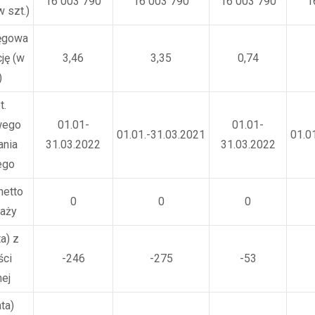
16 003 790
16 003 790
16 003 790
1
w szt.)
ęgowa
ję (w
3,46
3,35
0,74
)
t.
wego
01.01-
01.01-
01.01.-31.03.2021
01.0
nia
31.03.2022
31.03.2022
ego
netto
0
0
0
aży
a) z
ści
-246
-275
-53
nej
ta)