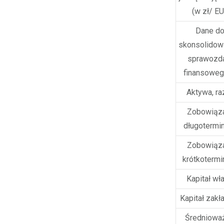
(w zł/ E
Dane do
skonsolido
sprawozda
finansoweg
Aktywa, r
Zobowiąz
długotermi
Zobowiąz
krótkoterm
Kapitał wł
Kapitał zak
Średniowa