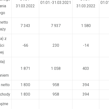
01.01.-31.03.2021
01.0
nia
31.03.2022
31.03.2022
ego
netto
7 343
7 937
1 580
aży
a) z
ści
-66
230
-14
nej
ta)
1 871
1 058
403
aniem
 netto
1 830
958
394
ochody
1 830
958
394
iężne