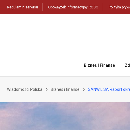
Skip
Regulamin serwisu
Obowiązek Informacyjny RODO
Polityka pryw
to
content
Biznes I Finanse
Zd
Wiadomości Polska
Biznes i finanse
SANWIL SA Raport okr