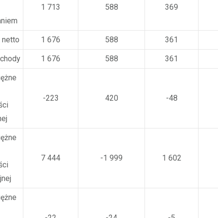
1 713
588
369
aniem
 netto
1 676
588
361
ochody
1 676
588
361
iężne
-223
420
-48
ści
nej
iężne
7 444
-1 999
1 602
ści
jnej
iężne
-22
-24
-5