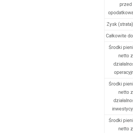
przed
opodatkow
Zysk (strata)
Całkowite d
Środki pien
netto z
działalno
operacyj
Środki pien
netto z
działalno
inwestycy
Środki pien
netto z