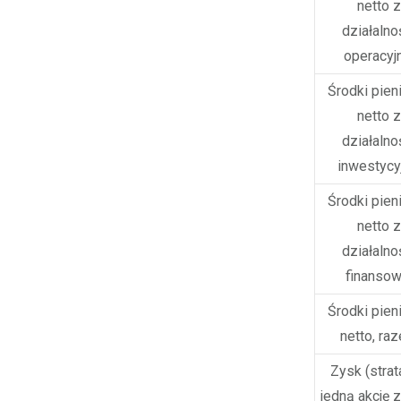
netto z
działalno
operacyj
Środki pien
netto z
działalno
inwestycy
Środki pien
netto z
działalno
finansow
Środki pien
netto, ra
Zysk (strat
jedną akcję 