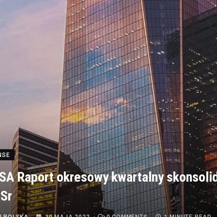
NSE
A Raport okresowy kwartalny skonsoli
Sr