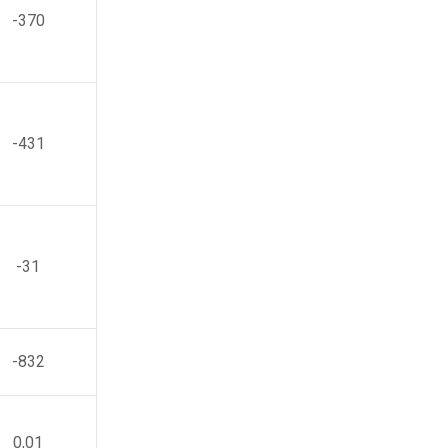
-370
-431
-31
-832
0,01