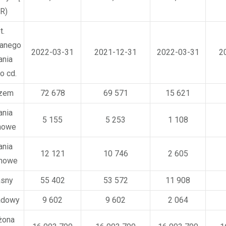
UR)
t.
wanego
2022-03-31
2021-12-31
2022-03-31
2
nia
o cd.
azem
72 678
69 571
15 621
ania
5 155
5 253
1 108
nowe
ania
12 121
10 746
2 605
inowe
asny
55 402
53 572
11 908
ładowy
9 602
9 602
2 064
żona