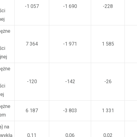
-1 057
-1 690
-228
ści
nej
iężne
7 364
-1 971
1 585
ści
jnej
iężne
-120
-142
-26
ści
ej
iężne
6 187
-3 803
1 331
zem
a) na
zwykłą
0,11
0,06
0,02