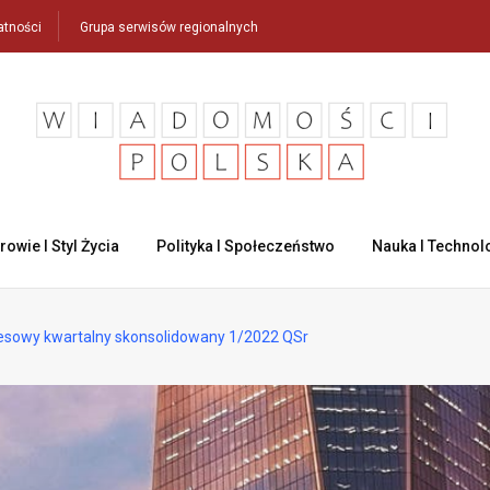
atności
Grupa serwisów regionalnych
rowie I Styl Życia
Polityka I Społeczeństwo
Nauka I Technol
esowy kwartalny skonsolidowany 1/2022 QSr