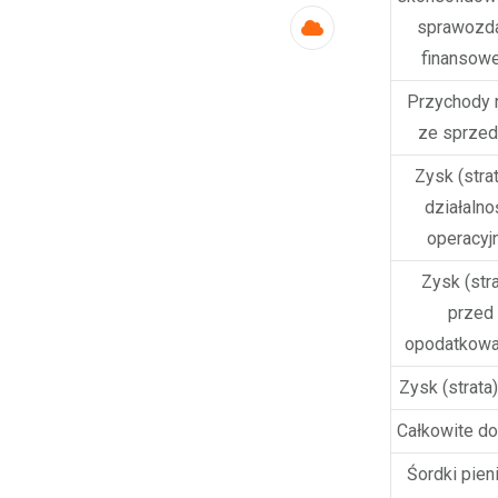
sprawozda
Cloud
finansow
Przychody 
ze sprzed
Zysk (strat
działalno
operacyj
Zysk (stra
przed
opodatkow
Zysk (strata)
Całkowite d
Śordki pien