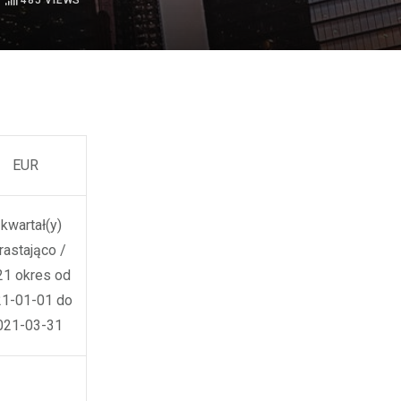
485
VIEWS
EUR
 kwartał(y)
rastająco /
21 okres od
1-01-01 do
021-03-31