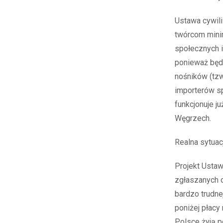
Ustawa cywili
twórcom mini
społecznych i
ponieważ będą
nośników (tzw
importerów sp
funkcjonuje j
Węgrzech.
Realna sytua
Projekt Usta
zgłaszanych o
bardzo trudne
poniżej płacy 
Polsce żyją 