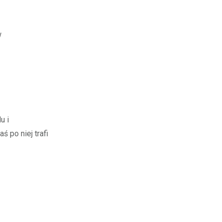
w
u i
 po niej trafi