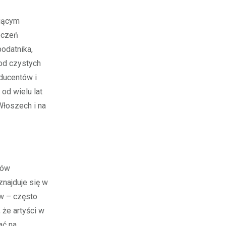
ającym
eczeń
odatnika,
 od czystych
oducentów i
od wielu lat
 Włoszech i na
tów
znajduje się w
ów – często
 że artyści w
ać na