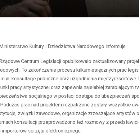
– Ministerstwo Kultury i Dziedzictwa Narodowego informuje:
Rządowe Centrum Legislacji opublikowało zaktualizowany proje
odowych. To zakończenie procesu kilkumiesięcznych prac legis
m.in. konsultacje publiczne oraz uzgodnienia międzyresortowe.
runki pracy artystycznej oraz zapewnia najsłabiej zarabiającym 
ieczeństwa socjalnego w postaci dostępu do ubezpieczeń spo
 Podczas prac nad projektem rozpatrzone zostały wszystkie uw
nstytucje, związki zawodowe, organizacje zrzeszające artystów 
ramach konsultacji przeprowadzono też rozmowy z przedstawici
 importerów sprzętu elektronicznego.