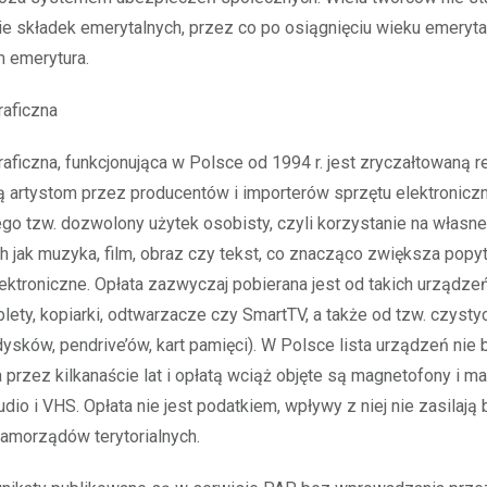
 składek emerytalnych, przez co po osiągnięciu wieku emeryta
m emerytura.
raficzna
raficzna, funkcjonująca w Polsce od 1994 r. jest zryczałtowaną
 artystom przez producentów i importerów sprzętu elektronicz
go tzw. dozwolony użytek osobisty, czyli korzystanie na własn
h jak muzyka, film, obraz czy tekst, co znacząco zwiększa popyt
ektroniczne. Opłata zazwyczaj pobierana jest od takich urządzeń
blety, kopiarki, odtwarzacze czy SmartTV, a także od tzw. czyst
dysków, pendrive’ów, kart pamięci). W Polsce lista urządzeń nie 
 przez kilkanaście lat i opłatą wciąż objęte są magnetofony i 
udio i VHS. Opłata nie jest podatkiem, wpływy z niej nie zasilają
amorządów terytorialnych.