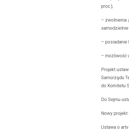
proc.);
– zwolnienia 
samodzielnie
– posiadanie 
– możliwość 
Projekt usta
Samorządu Ter
do Komitetu S
Do Sejmu usta
Nowy projekt u
Ustawa o art