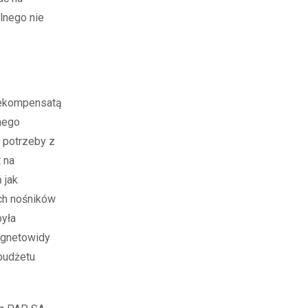
lnego nie
 rekompensatą
nego
e potrzeby z
 na
 jak
ych nośników
była
magnetowidy
 budżetu