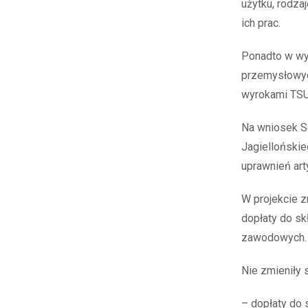
użytku, rodza
ich prac.
Ponadto w wy
przemysłowych
wyrokami TSU
Na wniosek Se
Jagielloński
uprawnień ar
W projekcie z
dopłaty do sk
zawodowych. 
Nie zmieniły 
– dopłaty do 