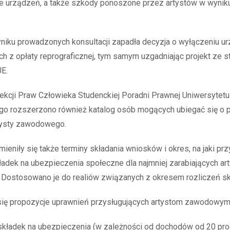
je urządzeń, a także szkody ponoszone przez artystów w wynik
niku prowadzonych konsultacji zapadła decyzja o wyłączeniu u
 z opłaty reprograficznej, tym samym uzgadniając projekt ze 
E.
kcji Praw Człowieka Studenckiej Poradni Prawnej Uniwersytetu
ego rozszerzono również katalog osób mogących ubiegać się o 
tysty zawodowego.
mieniły się także terminy składania wniosków i okres, na jaki p
ładek na ubezpieczenia społeczne dla najmniej zarabiających ar
Dostosowano je do realiów związanych z okresem rozliczeń s
się propozycje uprawnień przysługujących artystom zawodowym, 
składek na ubezpieczenia (w zależności od dochodów od 20 pro