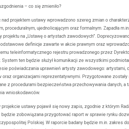
 uzgodnienia – co się zmieniło?
ac nad projektem ustawy wprowadzono szereg zmian o charakter
, proceduralnym, ujednolicającym oraz formalnym. Zapadła m.in
y projektu na „Ustawę o artystach zawodowych”. Doprecyzowano
podstawowe definicje zawarte w akcie prawnym oraz wprowadz
stemu teleinformatycznego rejestru prowadzonego przez Dyrekto
. System ten będzie służył komunikacji ze wszystkimi podmiota
esie poświadczania uprawnień artysty zawodowego: artystami, 
w oraz organizacjami reprezentatywnymi. Przygotowane zostały
ane z procedurami bezpieczeństwa przechowywania danych, a 
ania wnioskodawców.
projekcie ustawy pojawił się nowy zapis, zgodnie z którym Rad
w będzie zobowiązana przygotować raport w sprawie rynku doz
zypospolitej Polskiej. W raporcie badany będzie m.in. zakres 