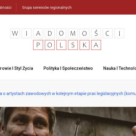
atności
Grupa serwisów regionalnych
rowie I Styl Życia
Polityka I Społeczeństwo
Nauka I Technol
 o artystach zawodowych w kolejnym etapie prac legislacyjnych (komu