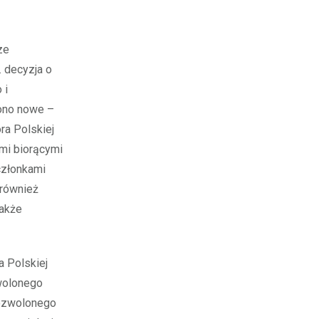
ze
. decyzja o
 i
ono nowe –
ra Polskiej
mi biorącymi
członkami
 również
także
a Polskiej
wolonego
dozwolonego