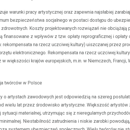
zuje warunki pracy artystycznej oraz zapewnia najsłabiej zarabi
mum bezpieczeństwa socjalnego w postaci dostępu do ubezpi
 zdrowotnych. Koszty projektowanych rozwiązań nie obciążają p
 finansowane z wpływów z tzw. opłaty reprograficznej i opłaty
. rekompensata na rzecz uczciwej kultury) uiszczanej przez pr
rzętu elektronicznego. Rekompensata na rzecz uczciwej kultury 
uż w większości krajów europejskich, m.in. w Niemczech, Francji,
cja twórców w Polsce
wy o artystach zawodowych jest odpowiedzią na szereg postula
d wielu lat przez środowisko artystyczne. Większość artystów 
j sytuacji materialnej, utrzymując się z nieregularnych przychod
minimalnej. Niestabilność zatrudnienia i niskie zarobki powodują,
poza systemem ubezpieczeń społecznych. Wielu twórców nie st