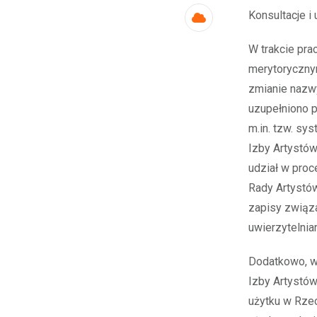
Konsultacje i
Cloud
W trakcie pr
merytorycznym
zmianie nazw
uzupełniono 
m.in. tzw. sy
Izby Artystów
udział w proc
Rady Artystó
zapisy związ
uwierzytelni
Dodatkowo, w 
Izby Artystó
użytku w Rzec