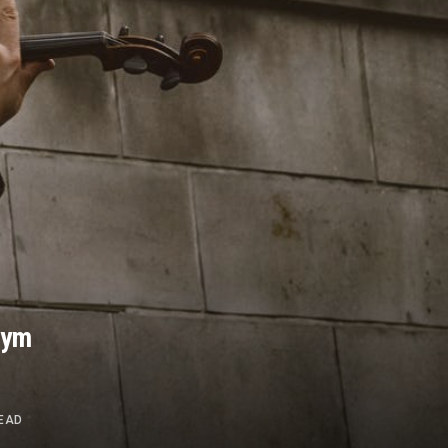
nym
READ