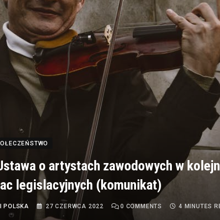
SPOŁECZEŃSTWO
stawa o artystach zawodowych w kolej
rac legislacyjnych (komunikat)
I POLSKA
27 CZERWCA 2022
0
COMMENTS
4 MINUTES 