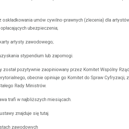
z oskładkowania umów cywilno-prawnych (zlecenia) dla artystó
 opłacających ubezpieczenia;
karty artysty zawodowego;
uzyskania stypendium lub zapomogi.
wy został pozytywnie zaopiniowany przez Komitet Wspólny Rząd
ytorialnego, obecnie opiniuje go Komitet do Spraw Cyfryzacji, zaś
tałego Rady Ministrów.
wa trafi w najbliższych miesiącach.
stawy znajduje się tutaj.
ystach zawodowych