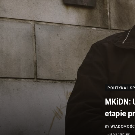
POLITYKA I 
MKiDN: U
etapie p
BY
WIADOMOŚC