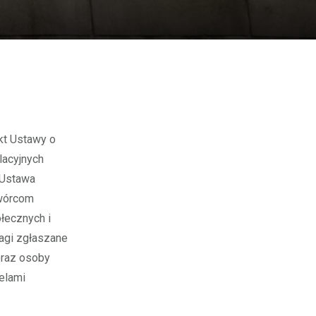
kt Ustawy o
lacyjnych
 Ustawa
twórcom
łecznych i
agi zgłaszane
oraz osoby
elami