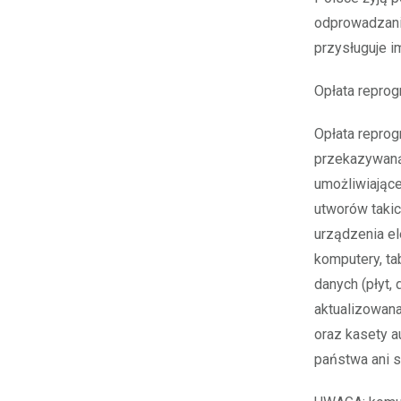
odprowadzanie
przysługuje i
Opłata reprog
Opłata reprog
przekazywaną
umożliwiające
utworów takic
urządzenia el
komputery, ta
danych (płyt, 
aktualizowana
oraz kasety a
państwa ani s