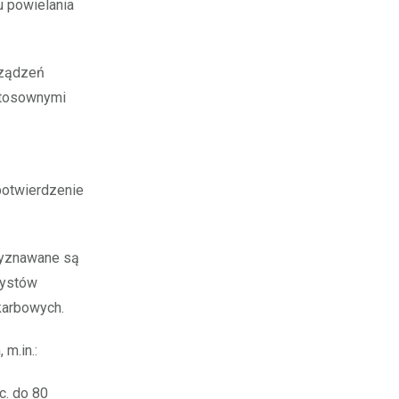
u powielania
rządzeń
stosownymi
potwierdzenie
rzyznawane są
tystów
karbowych.
m.in.:
c. do 80