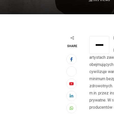
503
VIEWS
SHARE
artystach zaw
obejmujących 
cywilizuje wa
minimum bezp
zdrowotnych.
Youtube
m.in. przez i
LinkedIn
prywatne. W 
producentów i
Whatsapp