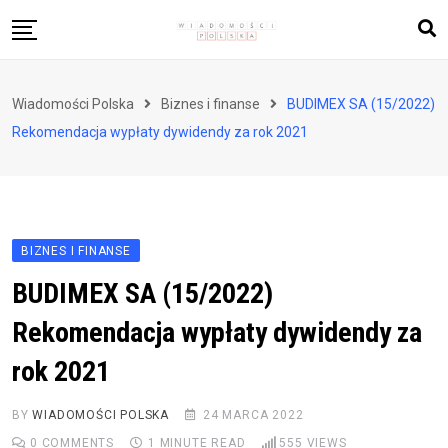
Skip
to
content
Biznes i finanse
Wiadomości Polska
Biznes i finanse
BUDIMEX SA (15/2022)
Zdrowie i styl życia
Rekomendacja wypłaty dywidendy za rok 2021
Polityka i społeczeństwo
Nauka i technologie
Ludzie i kultura
BIZNES I FINANSE
BUDIMEX SA (15/2022)
Rekomendacja wypłaty dywidendy za
rok 2021
BY
WIADOMOŚCI POLSKA
24 MARCA 2022
0
COMMENTS
1 MINUTE READ
555
VIEWS