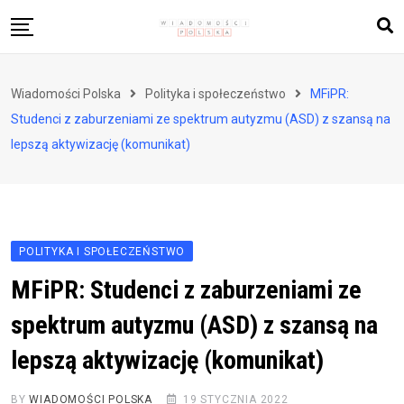
Skip
to
content
Biznes i finanse
Wiadomości Polska
Polityka i społeczeństwo
MFiPR:
Zdrowie i styl życia
Studenci z zaburzeniami ze spektrum autyzmu (ASD) z szansą na
Polityka i społeczeństwo
lepszą aktywizację (komunikat)
Nauka i technologie
Ludzie i kultura
POLITYKA I SPOŁECZEŃSTWO
MFiPR: Studenci z zaburzeniami ze
spektrum autyzmu (ASD) z szansą na
lepszą aktywizację (komunikat)
BY
WIADOMOŚCI POLSKA
19 STYCZNIA 2022