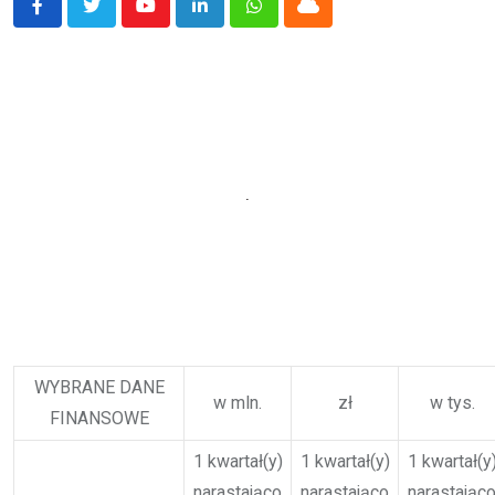
Youtube
LinkedIn
Whatsapp
Cloud
WYBRANE DANE
w mln.
zł
w tys.
FINANSOWE
1 kwartał(y)
1 kwartał(y)
1 kwartał(y
narastająco
narastająco
narastając