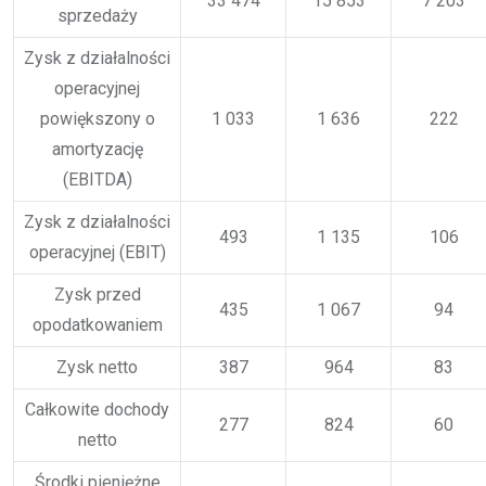
33 474
15 853
7 203
sprzedaży
Zysk z działalności
operacyjnej
powiększony o
1 033
1 636
222
amortyzację
(EBITDA)
Zysk z działalności
493
1 135
106
operacyjnej (EBIT)
Zysk przed
435
1 067
94
opodatkowaniem
Zysk netto
387
964
83
Całkowite dochody
277
824
60
netto
Środki pieniężne