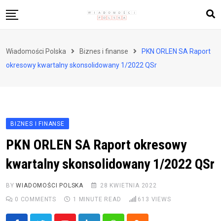
Skip
to
content
Biznes i finanse
Wiadomości Polska
Biznes i finanse
PKN ORLEN SA Raport
Zdrowie i styl życia
okresowy kwartalny skonsolidowany 1/2022 QSr
Polityka i społeczeństwo
Nauka i technologie
Ludzie i kultura
BIZNES I FINANSE
PKN ORLEN SA Raport okresowy
kwartalny skonsolidowany 1/2022 QSr
BY
WIADOMOŚCI POLSKA
28 KWIETNIA 2022
0
COMMENTS
1 MINUTE READ
613
VIEWS