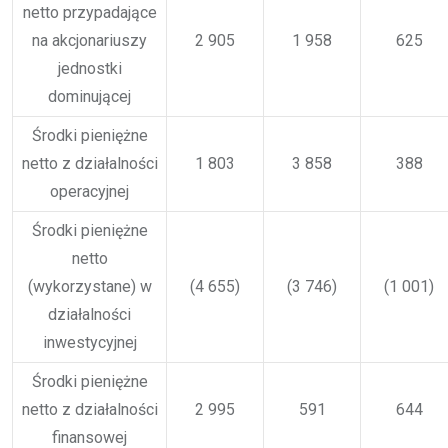
netto przypadające
na akcjonariuszy
2 905
1 958
625
jednostki
dominującej
Środki pieniężne
netto z działalności
1 803
3 858
388
operacyjnej
Środki pieniężne
netto
(wykorzystane) w
(4 655)
(3 746)
(1 001)
działalności
inwestycyjnej
Środki pieniężne
netto z działalności
2 995
591
644
finansowej