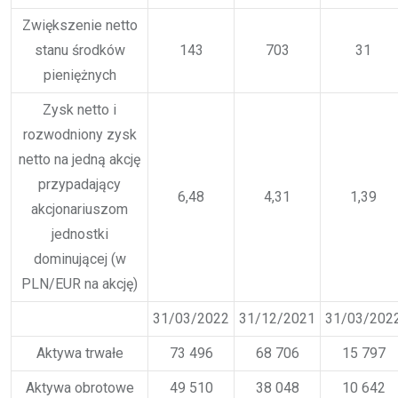
Zwiększenie netto
stanu środków
143
703
31
pieniężnych
Zysk netto i
rozwodniony zysk
netto na jedną akcję
przypadający
6,48
4,31
1,39
akcjonariuszom
jednostki
dominującej (w
PLN/EUR na akcję)
31/03/2022
31/12/2021
31/03/202
Aktywa trwałe
73 496
68 706
15 797
Aktywa obrotowe
49 510
38 048
10 642