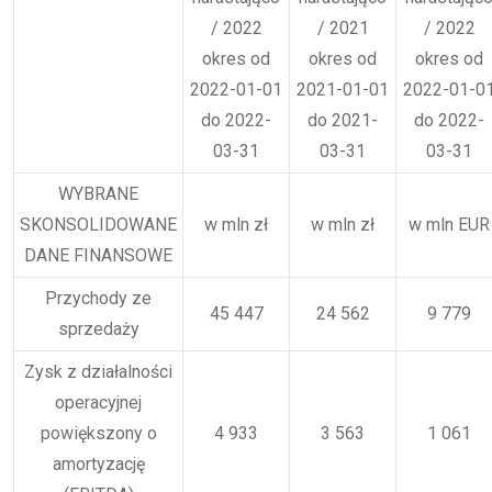
/ 2022
/ 2021
/ 2022
okres od
okres od
okres od
2022-01-01
2021-01-01
2022-01-0
do 2022-
do 2021-
do 2022-
03-31
03-31
03-31
WYBRANE
SKONSOLIDOWANE
w mln zł
w mln zł
w mln EUR
DANE FINANSOWE
Przychody ze
45 447
24 562
9 779
sprzedaży
Zysk z działalności
operacyjnej
powiększony o
4 933
3 563
1 061
amortyzację