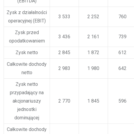
(EBITDA)
Zysk z działalności
3 533
2 252
760
operacyjnej (EBIT)
Zysk przed
3 436
2 161
739
opodatkowaniem
Zysk netto
2 845
1 872
612
Całkowite dochody
2 983
1 980
642
netto
Zysk netto
przypadający na
akcjonariuszy
2 770
1 845
596
jednostki
dominującej
Całkowite dochody