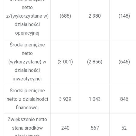
netto
z/(wykorzystane w)
(688)
2 380
(148)
działalności
operacyjnej
Środki pieniężne
netto
(wykorzystane) w
(3 001)
(2 856)
(646)
działalności
inwestycyjnej
Środki pieniężne
netto z działalności
3 929
1 043
846
finansowej
Zwiększenie netto
stanu środków
240
567
52