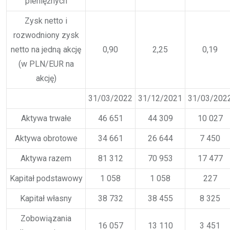
pieniężnych
Zysk netto i
rozwodniony zysk
netto na jedną akcję
0,90
2,25
0,19
(w PLN/EUR na
akcję)
31/03/2022
31/12/2021
31/03/202
Aktywa trwałe
46 651
44 309
10 027
Aktywa obrotowe
34 661
26 644
7 450
Aktywa razem
81 312
70 953
17 477
Kapitał podstawowy
1 058
1 058
227
Kapitał własny
38 732
38 455
8 325
Zobowiązania
16 057
13 110
3 451