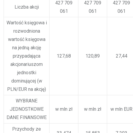
427 709
427 709
427 709
Liczba akcji
061
061
061
Wartość księgowa i
rozwodniona
wartość księgowa
na jedną akcję
przypadająca
127,68
120,89
27,44
akcjonariuszom
jednostki
dominującej (w
PLN/EUR na akcję)
WYBRANE
JEDNOSTKOWE
w mln zł
w mln zł
w mln EUR
DANE FINANSOWE
Przychody ze