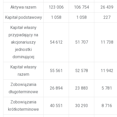
Aktywa razem
123 006
106 754
26 439
Kapitał podstawowy
1 058
1 058
227
Kapitał własny
przypadający na
akcjonariuszy
54 612
51 707
11 738
jednostki
dominującej
Kapitał własny
55 561
52 578
11 942
razem
Zobowiązania
26 894
23 883
5 781
długoterminowe
Zobowiązania
40 551
30 293
8 716
krótkoterminowe